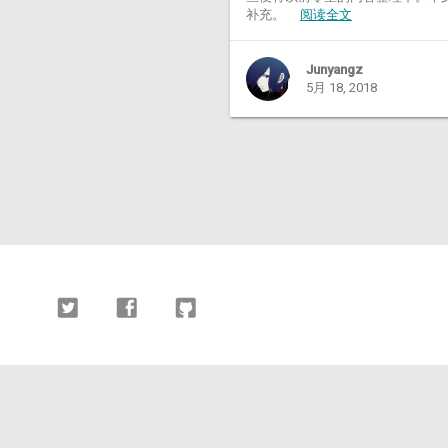
补充。
阅读全文
Junyangz
5月 18, 2018
Twitter
Facebook
Github