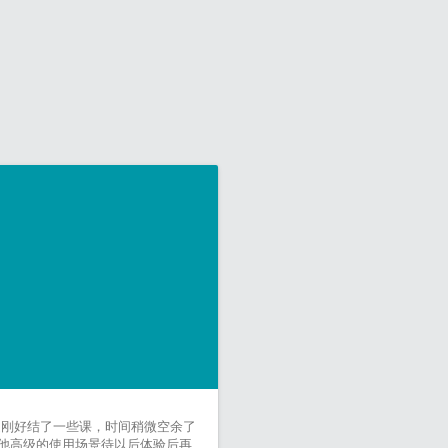
了。最近刚好结了一些课，时间稍微空余了
），其他高级的使用场景待以后体验后再