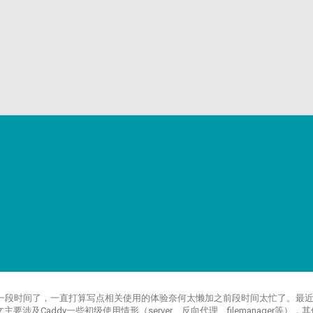
dy server 有一段时间了，一直打算写点相关使用的体验奈何太懒加之前段时间太忙
涉及Caddy一些初级使用情形（server、反向代理、filemanager等